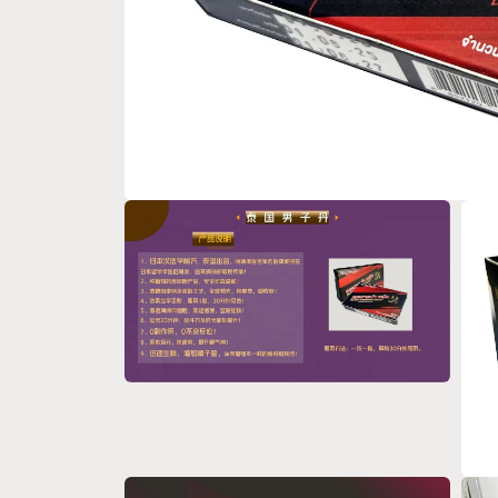
在
互
動
視
窗
中
開
啟
多
在
媒
互
體
動
檔
視
案
窗
1
在