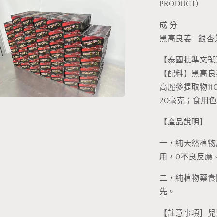
少
PRODUCT)
成 分
黑高良姜 銀杏
【泰國批準文號】11
【配料】黑高良
高麗參提取物1
20毫克；食用色素(
【產品說明】
一，純天然植物
用，0不良反應
二，純植物藥食
先。
【註意事項】兒