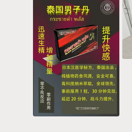
中
互
開
動
啟
視
多
窗
媒
中
體
開
檔
啟
案
多
2
媒
體
檔
在
案
互
3
動
視
窗
中
開
啟
多
媒
體
在
檔
互
案
動