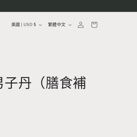
購
國
語
登
物
美國 | USD $
繁體中文
入
家
言
車
/
地
區
男子丹（膳食補
）