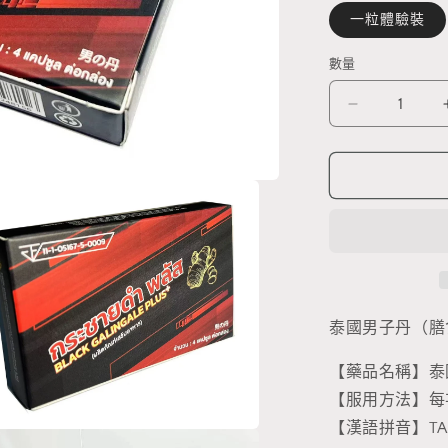
一粒體驗裝
數量
數
量
泰
國
男
子
丹
（膳
食
補
充
泰國男子丹（膳
劑）
【藥品名稱】泰
數
【服用方法】每
量
【漢語拼音】TAIGU
減