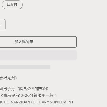
四粒裝
泰
國
男
加入購物車
子
丹
（膳
食
補
充
食補充劑）
劑）
國男子丹（膳食營養補充劑）
數
次事前提前10-20分鐘服用一粒。
量
O NANZIDAN (DIET ARY SUPPLEMENT
增