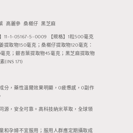
加
葉 高麗參 桑椹仔 黑芝麻
-1-05167-5-0009 【規格】1粒500毫克
姜提取物150毫克；桑椹仔提取物120毫克：
10毫克；銀杏葉提取物45毫克；黑芝麻提取物
INS 171)
成分，藥性溫爾效果明顯，0疲憊感，0副作
。
同源，安全可靠。高科技納米萃取，全球領
童和孕婦不宜服用；服用人群應定期攝取成